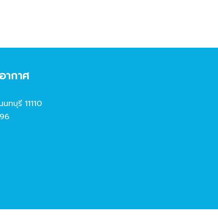
งอากาศ
นนทบุรี 11110
96