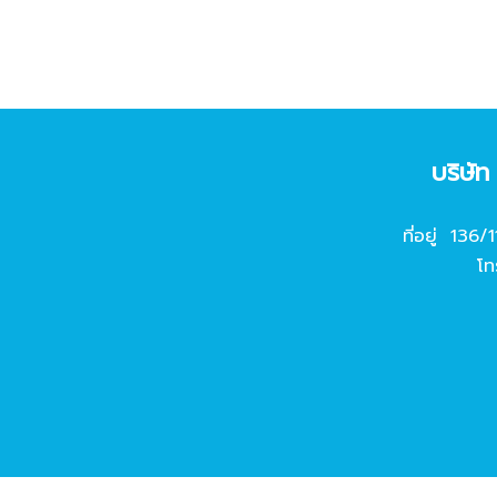
บริษั
ที่อยู่ 136/
โท