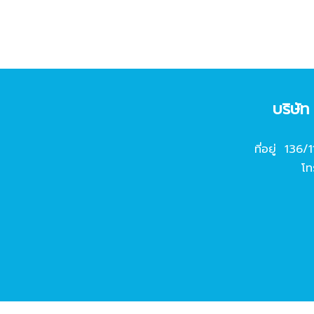
บริษั
ที่อยู่ 136/
โท