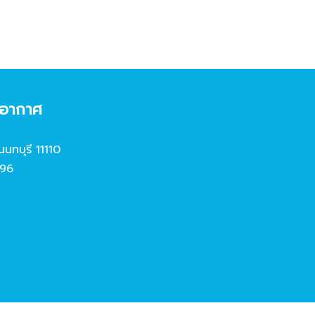
งอากาศ
นนทบุรี 11110
96