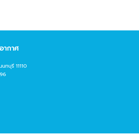
งอากาศ
นนทบุรี 11110
96