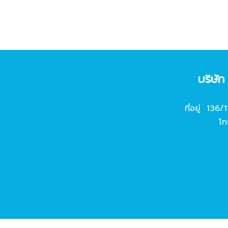
บริษั
ที่อยู่ 136/
โท