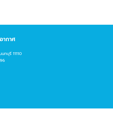
งอากาศ
นนทบุรี 11110
96