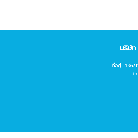
บริษั
ที่อยู่ 136/
โท