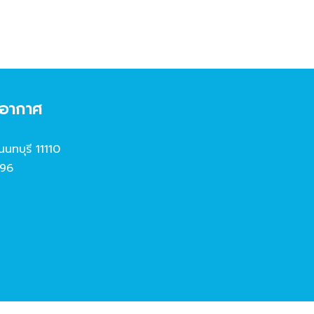
งอากาศ
นนทบุรี 11110
96