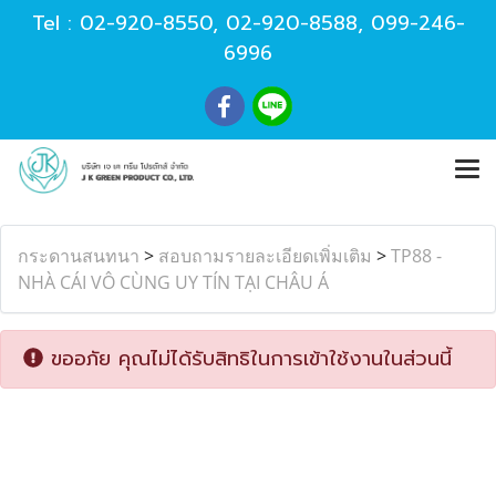
Tel :
02-920-8550
,
02-920-8588
,
099-246-
6996
กระดานสนทนา
>
สอบถามรายละเอียดเพิ่มเติม
>
TP88 -
NHÀ CÁI VÔ CÙNG UY TÍN TẠI CHÂU Á
ขออภัย คุณไม่ได้รับสิทธิในการเข้าใช้งานในส่วนนี้