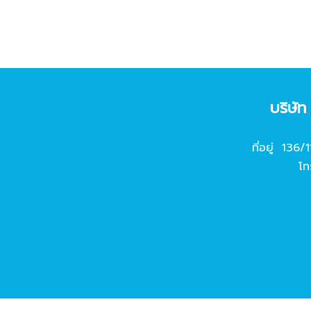
บริษั
ที่อยู่ 136/
โท