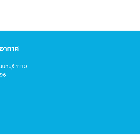
งอากาศ
นนทบุรี 11110
96