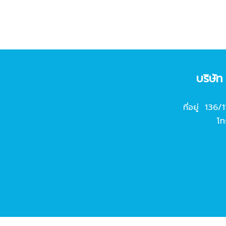
บริษั
ที่อยู่ 136/
โท