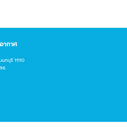
งอากาศ
นนทบุรี 11110
96