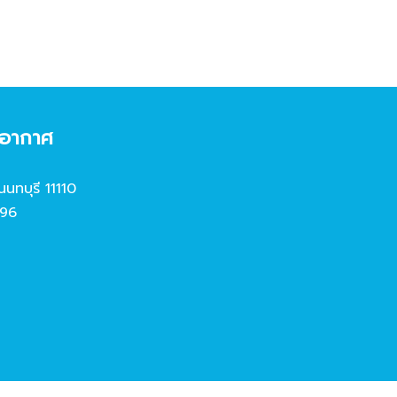
งอากาศ
นนทบุรี 11110
96