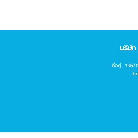
บริษั
ที่อยู่ 136/
โท