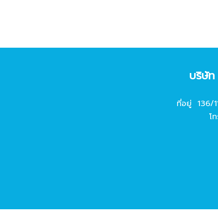
บริษั
ที่อยู่ 136/
โท