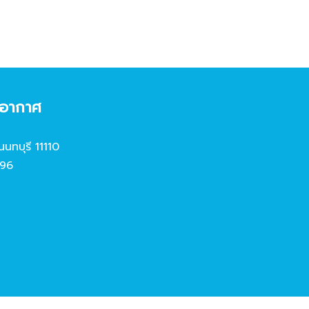
งอากาศ
นนทบุรี 11110
96