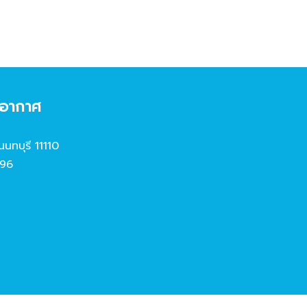
งอากาศ
นนทบุรี 11110
96