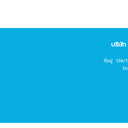
บริษั
ที่อยู่ 136/
โท