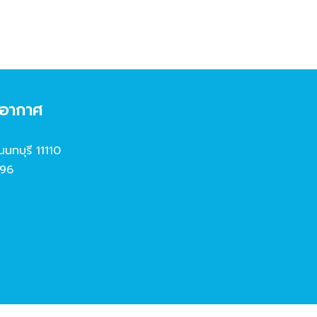
งอากาศ
นนทบุรี 11110
96