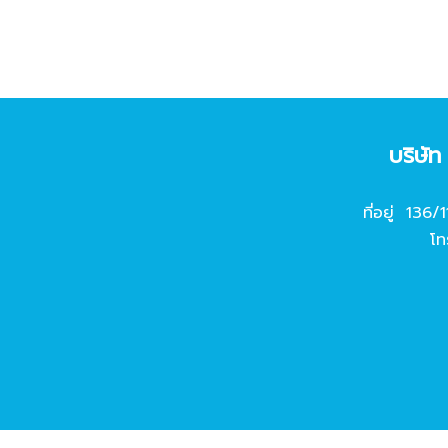
บริษั
ที่อยู่ 136/
โท